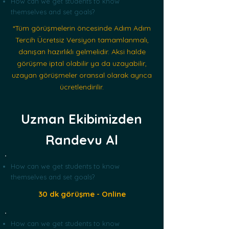
How can we get students to know
themselves and set goals?
*Tüm görüşmelerin
öncesinde Adım Adım
Tercih Ücretsiz Versiyon tamamlanmalı,
danışan hazırlıklı gelmelidir. Aksi halde
görüşme iptal olabilir ya da uzayabilir,
uzayan görüşmeler oransal olarak ayrıca
ücretlendirilir.
Uzman Ekibimizden
Randevu Al
How can we get students to know
themselves and set goals?
30 dk görüşme - Online
How can we get students to know