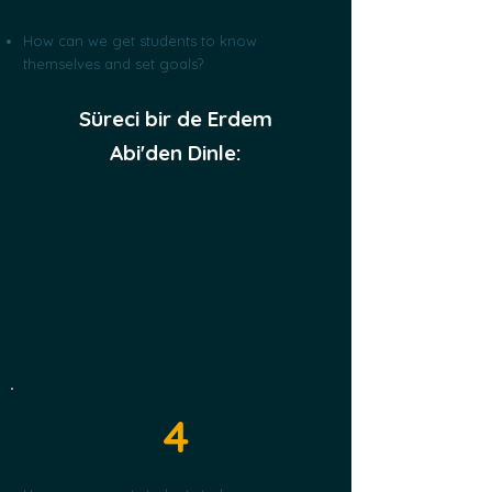
How can we get students to know
themselves and set goals?
Süreci bir de Erdem
Abi'den Dinle:
4