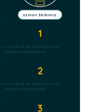
Uzman Ekibimiz
1
How can we get students to know
themselves and set goals?
2
How can we get students to know
themselves and set goals?
3