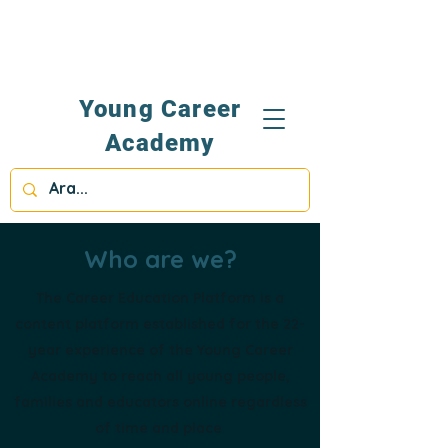
Young Career
Academy
Who are we?
The Career Education Platform is a
content platform established for the 22-
year experience of the Young Career
Academy to reach all young people,
families and educators online regardless
of time and place.