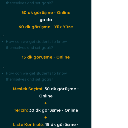
themselves and set goals?
30 dk görüşme
-
Online
ya da
60 dk görüşme
-
Yüz Yüze
How can we get students to know
themselves and set goals?
15 dk görüşme -
Online
How can we get students to know
themselves and set goals?
Meslek Seçimi:
30 dk görüşme -
Online
+
Tercih:
30 dk görüşme - Online
+
Liste Kontrolü:
15 dk görüşme -