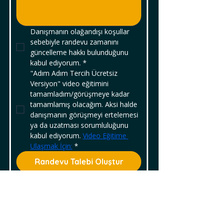
Danışmanın olağandışı koşullar 
sebebiyle randevu zamanını 
güncelleme hakkı bulunduğunu 
kabul ediyorum.
*
"Adım Adım Tercih Ücretsiz 
Versiyon" video eğitimini 
tamamladım/görüşmeye kadar 
tamamlamış olacağım. Aksi halde 
danışmanın görüşmeyi ertelemesi 
ya da uzatması sorumluluğunu 
kabul ediyorum. 
Video Eğitime 
Ulaşmak İçin:
*
Randevu Talebi Oluştur
Diğer İçeriklere Göz At