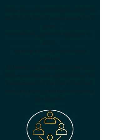
As the Young Career Academy, which has
touched the lives of young people for 22
years;
We work with youth and educators for
youth.
We bring education and business
together.
By building the bridge that needs to be
built, we express the expectations of the
business world at the high school level.
We act as a bridge between companies
and students.