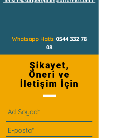
iletisim@kariyeregitimplatformu.com.tr
0544
332 78
Whatsapp Hattı:
08
Şikayet,
Öneri ve
İletişim İçin