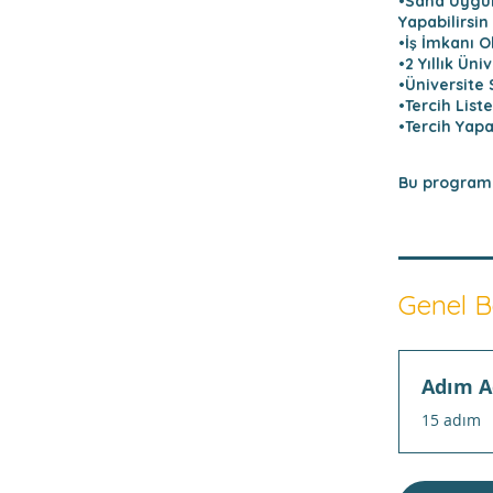
•Sana Uygun
Yapabilirsin
•İş İmkanı 
•2 Yıllık Ün
•Üniversite
•Tercih Liste
•Tercih Yapa
Bu programa
Genel B
Adım A
.
15 adım