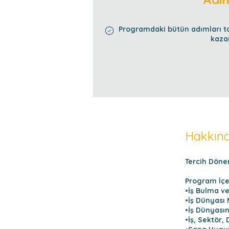
Programdaki bütün adımları t
kazan
Hakkın
Tercih Döne
Program İçer
•İş Bulma ve
•İş Dünyası
•İş Dünyası
•İş, Sektör