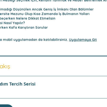
 Mesleği Seçmek İçin, Kendini Tanımak ve Hedef Belirlemek A
Olmadığı Düşünülen Ancak Geniş İş İmkanı Olan Bölümler
iversite Mezunu Olup Kısa Zamanda İş Bulmanın Yolları
 Seçerken Nelere Dikkat Etmelisin
si Nasıl Yapılır?
rken Kafa Karıştıran Sorular
 mobil uygulamadan da katılabilirsiniz.
Uygulamaya Git
akış
dım Tercih Serisi