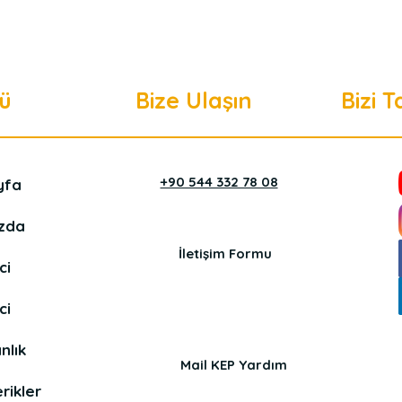
ü
Bize Ulaşın
Bizi T
+90 544 332 78 08
yfa
zda
İletişim Formu
ci
ci
nlık
Mail KEP Yardım
rikler