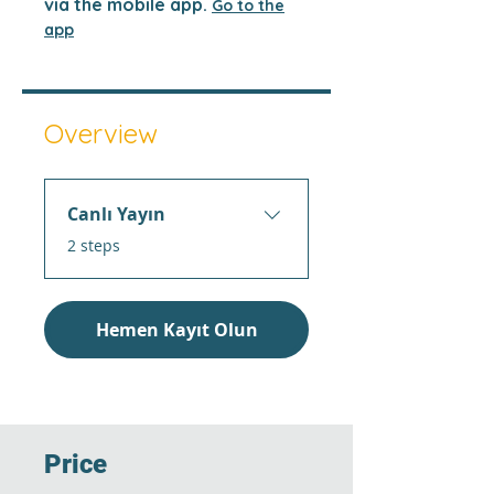
via the mobile app.
Go to the
app
Overview
Canlı Yayın
.
2 steps
Hemen Kayıt Olun
Price