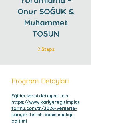
Yorumlama –
Onur SOĞUK &
Muhammet
TOSUN
2 Steps
2
Steps
Program Detayları
Eğitim serisi detayları için:
https://www.kariyeregitimplat
formu.com.tr/2026-verilerle-
kariyer-tercih-danismanligi-
egitimi