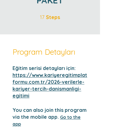
PAKET
17 Steps
17
Steps
Program Detayları
Eğitim serisi detayları için:
https://www.kariyeregitimplat
formu.com.tr/2026-verilerle-
kariyer-tercih-danismanligi-
egitimi
You can also join this program
via the mobile app.
Go to the
app