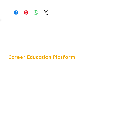
Career Education Platform
Career Education Platform is a
Young Career Academy organization.
Bize Ulaşın
+90 544 332 78 08
Contact Form