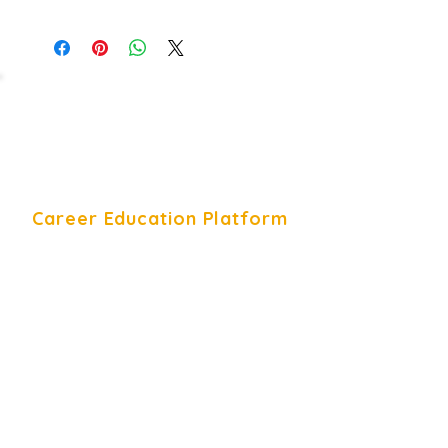
Career Education Platform
Career Education Platform is a
Young Career Academy organization.
Bize Ulaşın
+90 544 332 78 08
Contact Form