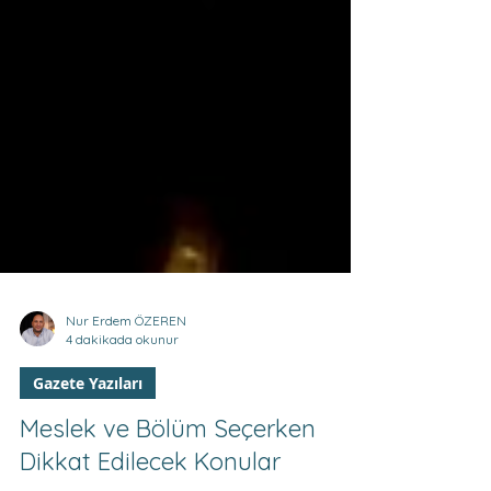
Nur Erdem ÖZEREN
4 dakikada okunur
Gazete Yazıları
Meslek ve Bölüm Seçerken