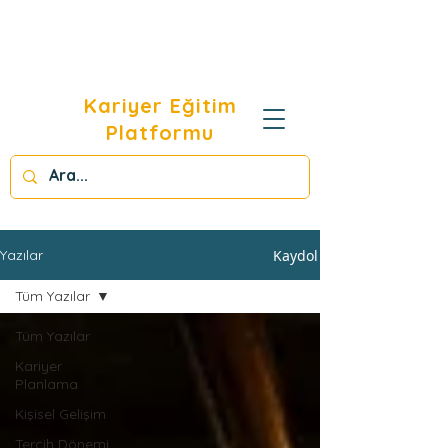
Kariyer Eğitim
Platformu
Kaydol
Yazılar
Tüm Yazılar
Tüm Yazılar
Kariyer
Planlama
Kişisel Gelişim
Tercih Dönemi