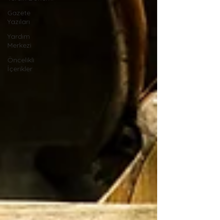
Gazete
Yazıları
Yardım
Merkezi
Öncelikli
İçerikler