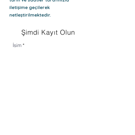
iletişime geçilerek
netleştirilmektedir.
Şimdi Kayıt Olun
İsim
Soyisim
Email
Mezun Olduğunuz Lise: