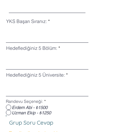
YKS Başarı Sıranız:
Hedeflediğiniz 5 Bölüm:
Hedeflediğiniz 5 Üniversite:
Randevu Seçeneği:
*
Erdem Abi - ₺1500
Uzman Ekip - ₺1250
Kayıt Olun
Grup Soru Cevap