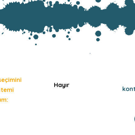
seçimini
Hayır
kon
stemi
um: