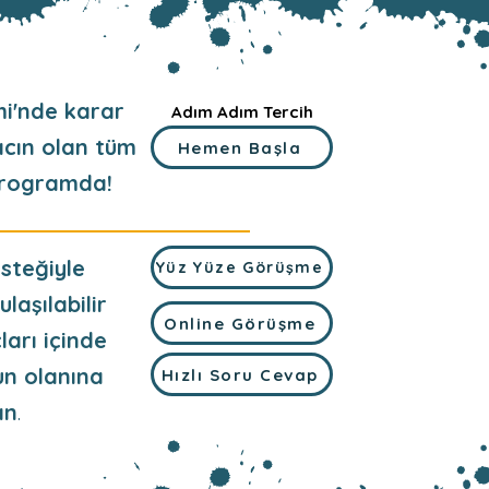
i'nde karar
Adım Adım Tercih
acın olan tüm
Hemen Başla
 programda!
steğiyle
Yüz Yüze Görüşme
ulaşılabilir
Online Görüşme
ları içinde
un olanına
Hızlı Soru Cevap
ın
.