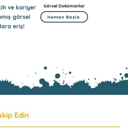
Görsel Dokümanlar
rcih ve kariyer
anmış görsel
Hemen Başla
ara eriş!
akip Edin