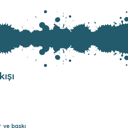
ışı
ir ve baskı