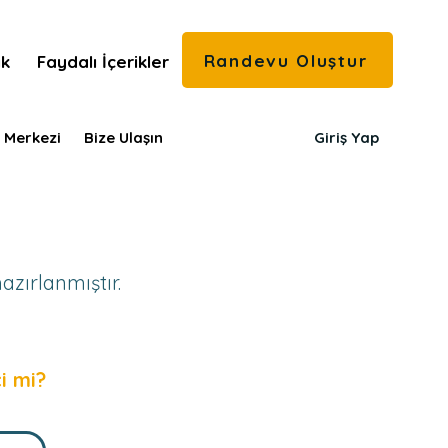
Randevu Oluştur
ık
Faydalı İçerikler
 Merkezi
Bize Ulaşın
Giriş Yap
azırlanmıştır.
i mi?