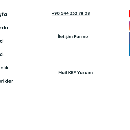
+90 544 332 78 08
yfa
zda
İletişim Formu
ci
ci
nlık
Mail KEP Yardım
rikler