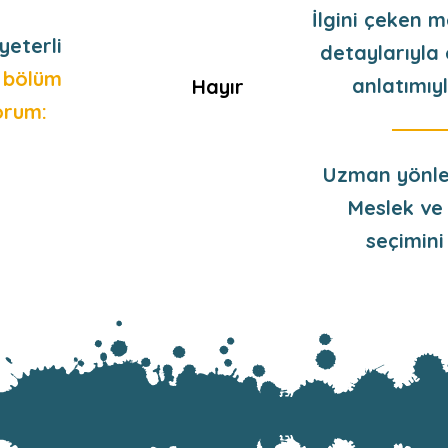
İlgini çeken m
yeterli
detaylarıyla 
 bölüm
anlatımıy
Hayır
orum:
Uzman yönle
Meslek ve
seçimini