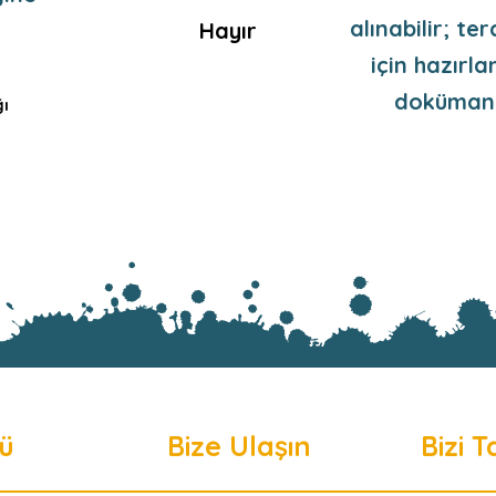
alınabilir; te
Hayır
için hazırl
dokümanl
ı
ü
Bize Ulaşın
Bizi T