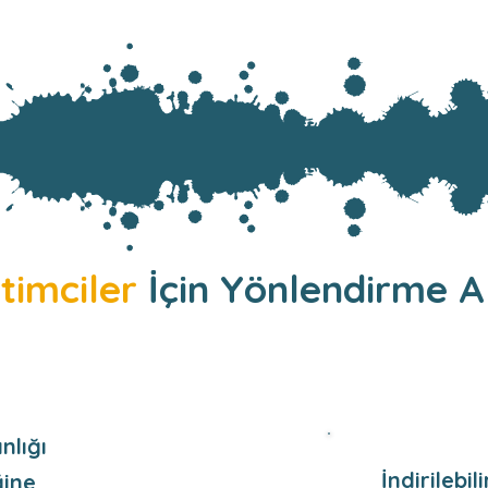
timciler
İçin Yönlendirme Ak
nlığı
İndirilebil
ğine