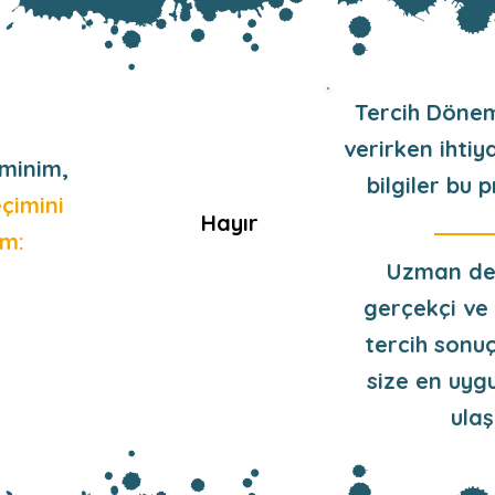
Tercih Dönem
verirken ihtiy
minim,
bilgiler bu
eçimini
Hayır
im:
Uzman de
g
erçekçi ve 
tercih sonuç
size en uyg
ulaş