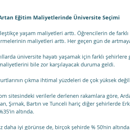
Artan Eğitim Maliyetlerinde Üniversite Seçimi
eştikçe yaşam maliyetleri arttı. Öğrencilerin de farklı 
rmelerinin maliyetleri arttı. Her geçen gün de artma
llarda üniversite hayatı yaşamak için farklı şehirlere g
liyetlerini bile zor karşılayacak duruma geldi.
urtlarının çıkma ihtimal yüzdeleri de çok yüksek değil
om sitesindeki verilerle derlenen rakamlara göre, Ard
n, Şırnak, Bartın ve Tunceli hariç diğer şehirlerde Er
%35’in altında.
z daha iyi görünse de, birçok şehirde % 50’nin altında