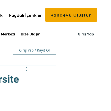
Randevu Oluştur
ık
Faydalı İçerikler
 Merkezi
Bize Ulaşın
Giriş Yap
Giriş Yap / Kayıt Ol
rsite