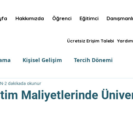
yfa
Hakkımızda
Öğrenci
Eğitimci
Danışmanl
Ücretsiz Erişim Talebi
Yardım
lama
Kişisel Gelişim
Tercih Dönemi
m Merkezi
Öncelikli İçerikler
EN
2 dakikada okunur
tim Maliyetlerinde Ünive