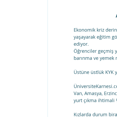
Ekonomik kriz derinl
yaşayarak eğitim gö
ediyor.
Öğrenciler geçmiş yı
barınma ve yemek ma
Üstüne üstlük KYK y
ÜniversiteKarnesi.c
Van, Amasya, Erzinca
yurt çıkma ihtimali 
Kızlarda durum bira