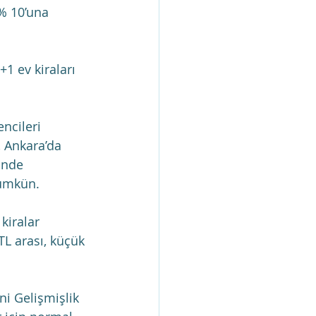
% 10’una 
1 ev kiraları 
ncileri 
, Ankara’da 
ünde 
mümkün.
kiralar 
TL arası, küçük 
i Gelişmişlik 