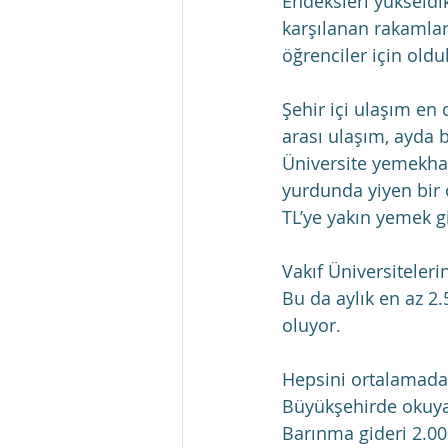
Endeksleri yükseldi
karşılanan rakamla
öğrenciler için old
Şehir içi ulaşım en 
arası ulaşım, ayda b
Üniversite yemekhan
yurdunda yiyen bir ö
TL’ye yakın yemek g
Vakıf Üniversiteleri
Bu da aylık en az 2.
oluyor.
Hepsini ortalamada
Büyükşehirde okuya
Barınma gideri 2.00