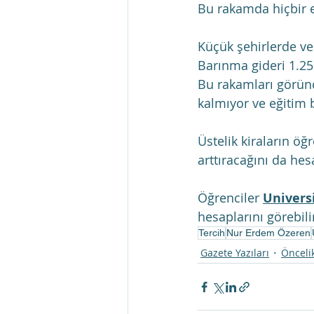
Bu rakamda hiçbir ek
Küçük şehirlerde ve 
Barınma gideri 1.25
Bu rakamları görünce
kalmıyor ve eğitim b
Üstelik kiraların ö
arttıracağını da he
Öğrenciler 
Univers
hesaplarını görebilir
Tercih
Nur Erdem Özeren
Gazete Yazıları
Öncelik