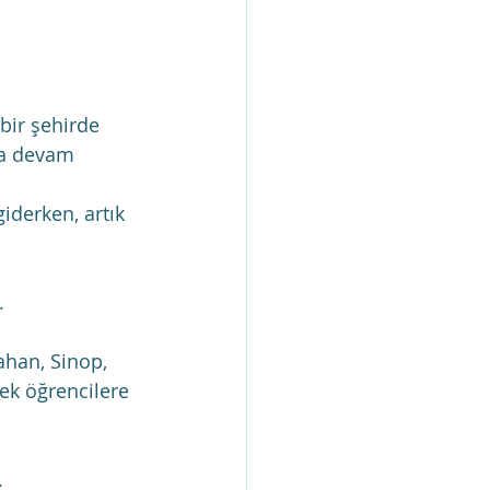
bir şehirde 
ya devam 
iderken, artık 
.
ahan, Sinop, 
kek öğrencilere 
.