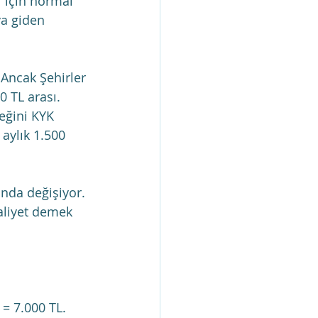
 için normal 
a giden 
 Ancak Şehirler 
0 TL arası.
eğini KYK 
aylık 1.500 
ında değişiyor. 
aliyet demek 
 = 7.000 TL.