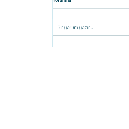
Yorumlar
Bir yorum yazın...
Tercih Dönemi İçin Yardımcı
Linkler