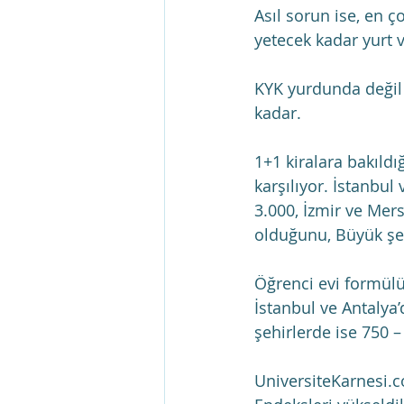
Asıl sorun ise, en ç
yetecek kadar yurt v
KYK yurdunda değil d
kadar.
1+1 kiralara bakıldı
karşılıyor. İstanbul
3.000, İzmir ve Mers
olduğunu, Büyük şe
Öğrenci evi formülün
İstanbul ve Antalya’
şehirlerde ise 750 –
UniversiteKarnesi.c