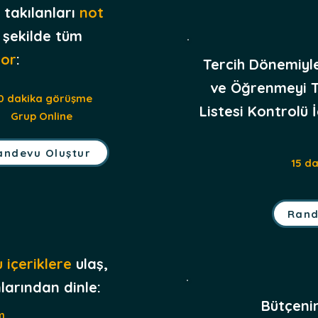
 takılanları
not
ir şekilde tüm
sor
:
Tercih Dönemiyle 
ve Öğrenmeyi T
0 dakika görüşme
Listesi Kontrolü
Grup Online
andevu Oluştur
15 d
Rand
 içeriklere
ulaş,
arından dinle:
Bütçeni
m