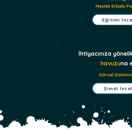
Meslek Erbabı Pa
Eğitimi İnc
İhtiyacınıza yönel
havuzu
na e
Görsel Doküma
Şimdi İnce