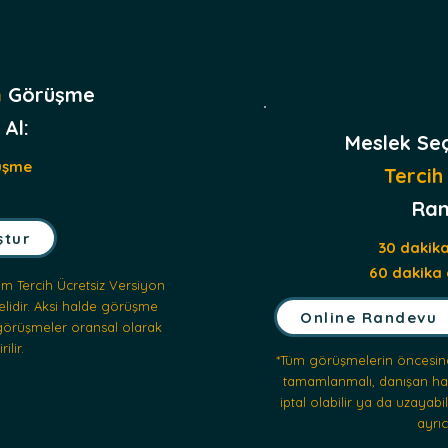
n
Görüşme
Al:
Meslek Se
üşme
Tercih 
Ran
ştur
30 dakik
60 dakika
m Tercih Ücretsiz Versiyon
elidir. Aksi halde görüşme
Online Randevu
n görüşmeler oransal olarak
ilir.
*Tüm görüşmelerin
öncesin
tamamlanmalı, danışan hazı
iptal olabilir ya da uzayab
ayrıc