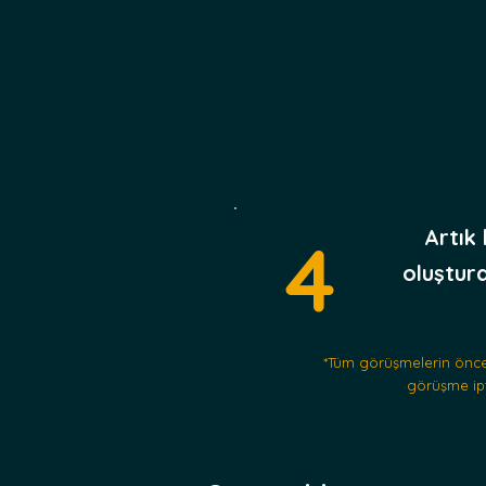
Artık
4
oluştur
*Tüm görüşmelerin
önce
görüşme ipta