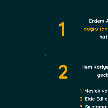
1
Erdem A
doğru tan
hat
2
Hem Kariyer
geçi
1.
Meslek ve
2.
Elde Edil
3.
Sıralamay