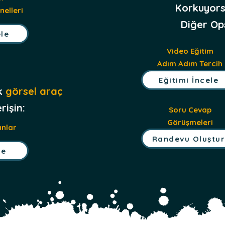
Korkuyors
nelleri
Diğer Ops
ele
Video Eğitim
Adım Adım Tercih
Eğitimi İncele
ik
görsel araç
rişin:
Soru Cevap
Görüşmeleri
nlar
Randevu Oluştu
le