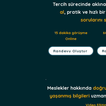
Tercih sürecinde aklına
al
, pratik ve hızlı b
sorularını 
15 dakika görüşme
6
Online
Randevu Oluştur
R
Meslekler hakkında
doğru
yaşanmış bilgileri
uzmanl
Video Eğiti