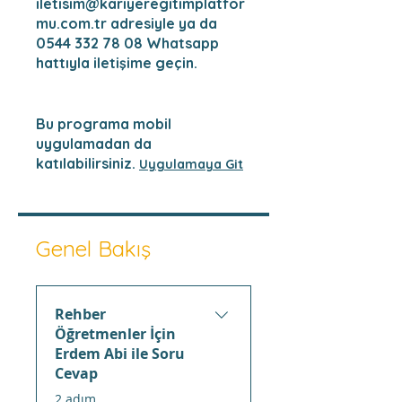
iletisim@kariyeregitimplatfor
mu.com.tr adresiyle ya da
0544 332 78 08 Whatsapp
hattıyla iletişime geçin.
Bu programa mobil
uygulamadan da
katılabilirsiniz.
Uygulamaya Git
Genel Bakış
Rehber
Öğretmenler İçin
Erdem Abi ile Soru
Cevap
.
2 adım