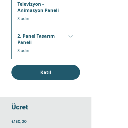
Televizyon -
Animasyon Paneli
.
3 adım
2. Panel Tasarım
Paneli
.
3 adım
Katıl
Ücret
₺180,00