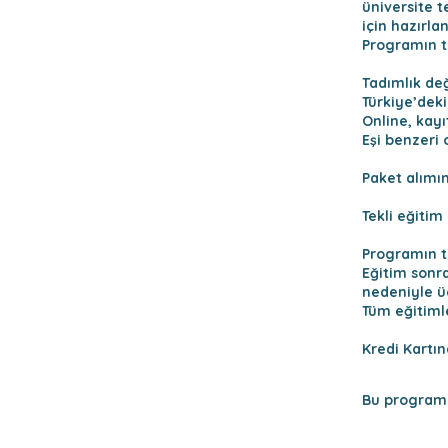
üniversite t
için hazırla
Programın t
Tadımlık deği
Türkiye’dek
Online, kayı
Eşi benzeri
Paket alımın
Tekli eğiti
Programın t
Eğitim sonra
nedeniyle üc
Tüm eğitimle
Kredi Kartı
Bu programa