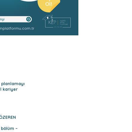
r planlamayı
l kariyer
m ÖZEREN
– bölüm –