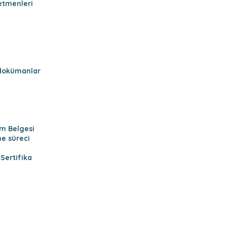
retmenleri
l dokümanlar
ım Belgesi
me süreci
Sertifika