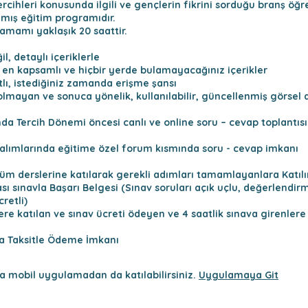
ercihleri konusunda ilgili ve gençlerin fikrini sorduğu branş öğ
nmış eğitim programıdır.
amamı yaklaşık 20 saattir.
l, detaylı içeriklerle
i en kapsamlı ve hiçbir yerde bulamayacağınız içerikler
tlı, istediğiniz zamanda erişme şansı
 olmayan ve sonuca yönelik, kullanılabilir, güncellenmiş görse
da Tercih Dönemi öncesi canlı ve online soru – cevap toplantısı
m alımlarında eğitime özel forum kısmında soru - cevap imkanı
üm derslerine katılarak gerekli adımları tamamlayanlara Katıl
sı sınavla Başarı Belgesi (Sınav soruları açık uçlu, değerlendir
retli)
re katılan ve sınav ücreti ödeyen ve 4 saatlik sınava girenlere 
na Taksitle Ödeme İmkanı
 mobil uygulamadan da katılabilirsiniz.
Uygulamaya Git