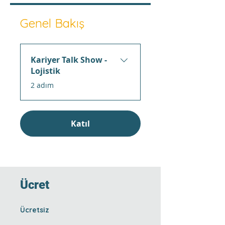
Genel Bakış
Kariyer Talk Show -
Lojistik
.
2 adım
Katıl
Ücret
Ücretsiz