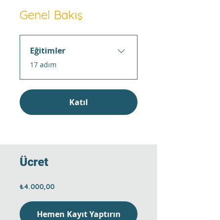
Genel Bakış
Eğitimler
.
17 adım
Katıl
Ücret
₺4.000,00
Hemen Kayıt Yaptırın