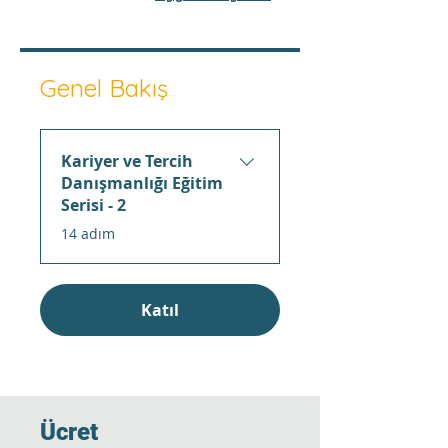
Genel Bakış
Kariyer ve Tercih
Danışmanlığı Eğitim
Serisi - 2
.
14 adım
Katıl
Ücret