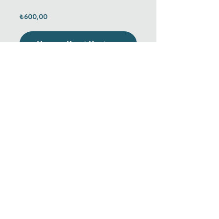
₺600,00
Hemen Kayıt Yaptırın
Paylaşın