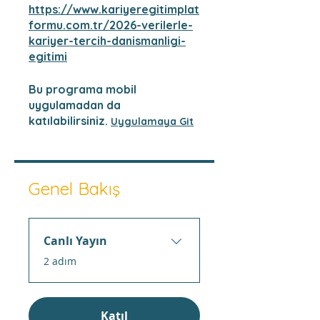
https://www.kariyeregitimplat
formu.com.tr/2026-verilerle-
kariyer-tercih-danismanligi-
egitimi
Bu programa mobil
uygulamadan da
katılabilirsiniz.
Uygulamaya Git
Genel Bakış
Canlı Yayın
.
2 adım
Katıl