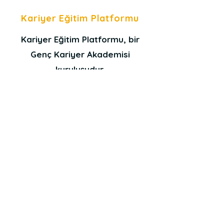
Kariyer Eğitim Platformu
Kariyer Eğitim Platformu, bir
Genç Kariyer Akademisi
kuruluşudur.
Bize Ulaşın
+90 544 332 78 08
İletişim Formu
Mail KEP
Yardım
Bizi Takip Edin