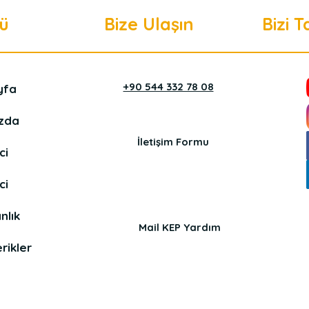
ü
Bize Ulaşın
Bizi T
+90 544 332 78 08
yfa
zda
İletişim Formu
ci
ci
nlık
Mail KEP Yardım
rikler