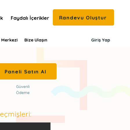
Randevu Oluştur
ık
Faydalı İçerikler
 Merkezi
Bize Ulaşın
Giriş Yap
Paneli Satın Al
Güvenli
Ödeme
eçmişleri: