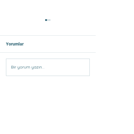
Yorumlar
Tercihte Yapılan Hatalar
Bir yorum yazın...
Meslek ve Bölü
Seçerken Dikkat
Konular