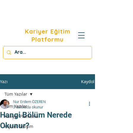
Kariyer Eğitim
Platformu
Yazı
Kaydol
Tüm Yazılar
Nur Erdem ÖZEREN
Tüm Yazılar
3 dakikada okunur
Hangi Bölüm Nerede
Kariyer Planlama
Okunur?
Kişisel Gelişim