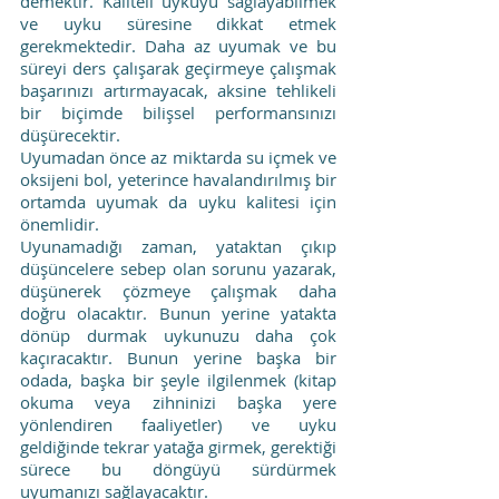
demektir. Kaliteli uykuyu sağlayabilmek 
ve uyku süresine dikkat etmek 
gerekmektedir. Daha az uyumak ve bu 
süreyi ders çalışarak geçirmeye çalışmak 
başarınızı artırmayacak, aksine tehlikeli 
bir biçimde bilişsel performansınızı 
düşürecektir.
Uyumadan önce az miktarda su içmek ve 
oksijeni bol, yeterince havalandırılmış bir 
ortamda uyumak da uyku kalitesi için 
önemlidir.
Uyunamadığı zaman, yataktan çıkıp 
düşüncelere sebep olan sorunu yazarak, 
düşünerek çözmeye çalışmak daha 
doğru olacaktır. Bunun yerine yatakta 
dönüp durmak uykunuzu daha çok 
kaçıracaktır. Bunun yerine başka bir 
odada, başka bir şeyle ilgilenmek (kitap 
okuma veya zihninizi başka yere 
yönlendiren faaliyetler) ve uyku 
geldiğinde tekrar yatağa girmek, gerektiği 
sürece bu döngüyü sürdürmek 
uyumanızı sağlayacaktır.