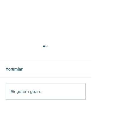
Yorumlar
Tercihte Yapılan Hatalar
Bir yorum yazın...
Meslek ve Bölü
Seçerken Dikkat
Konular