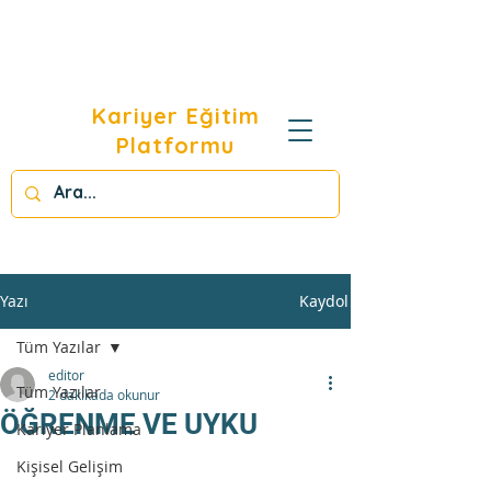
Kariyer Eğitim
Platformu
Yazı
Kaydol
Tüm Yazılar
editor
Tüm Yazılar
2 dakikada okunur
ÖĞRENME VE UYKU
Kariyer Planlama
Kişisel Gelişim