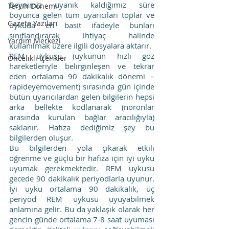
Beynimiz uyanık kaldığımız süre 
Tercih Dönemi
boyunca gelen tüm uyarıcıları toplar ve 
Gazete Yazıları
uykuda en basit ifadeyle bunları 
sınıflandırarak ihtiyaç halinde 
Yardım Merkezi
kullanılmak üzere ilgili dosyalara aktarır.
REM uykusu (uykunun hızlı göz 
Öncelikli İçerikler
hareketleriyle belirginleşen ve tekrar 
eden ortalama 90 dakikalık dönemi – 
rapideyemovement) sırasında gün içinde 
bütün uyarıcılardan gelen bilgilerin hepsi 
arka bellekte kodlanarak (nöronlar 
arasında kurulan bağlar aracılığıyla) 
saklanır. Hafıza dediğimiz şey bu 
bilgilerden oluşur.
Bu bilgilerden yola çıkarak etkili 
öğrenme ve güçlü bir hafıza için iyi uyku 
uyumak gerekmektedir. REM uykusu 
gecede 90 dakikalık periyodlarla uyunur. 
İyi uyku ortalama 90 dakikalık, üç 
periyod REM uykusu uyuyabilmek 
anlamına gelir. Bu da yaklaşık olarak her 
gencin günde ortalama 7-8 saat uyuması 