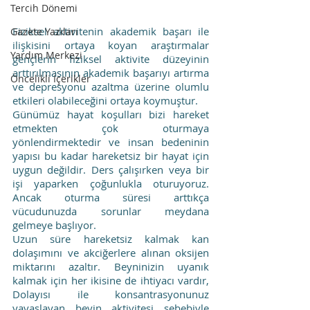
Tercih Dönemi
Fiziksel aktivitenin akademik başarı ile 
Gazete Yazıları
ilişkisini ortaya koyan araştırmalar 
Yardım Merkezi
gençlerin fiziksel aktivite düzeyinin 
arttırılmasının akademik başarıyı artırma 
Öncelikli İçerikler
ve depresyonu azaltma üzerine olumlu 
etkileri olabileceğini ortaya koymuştur.
Günümüz hayat koşulları bizi hareket 
etmekten çok oturmaya 
yönlendirmektedir ve insan bedeninin 
yapısı bu kadar hareketsiz bir hayat için 
uygun değildir. Ders çalışırken veya bir 
işi yaparken çoğunlukla oturuyoruz. 
Ancak oturma süresi arttıkça 
vücudunuzda sorunlar meydana 
gelmeye başlıyor. 
Uzun süre hareketsiz kalmak kan 
dolaşımını ve akciğerlere alınan oksijen 
miktarını azaltır. Beyninizin uyanık 
kalmak için her ikisine de ihtiyacı vardır, 
Dolayısı ile konsantrasyonunuz 
yavaşlayan beyin aktivitesi sebebiyle 