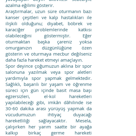
azalma eğilimi gösterir. 
Araştırmalar, uzun süre oturmanın bazı 
kanser çeşitleri ve kalp hastalıkları ile 
ilişkili olduğunu; diyabet, böbrek ve 
karaciğer problemlerinde katkısı 
olabileceğini göstermiştir. Eğer 
oturmaktan başka çareniz yoksa 
omurganızın düzgünlüğüne özen 
gösterin ve oturmaya mecbur değilseniz 
daha fazla hareket etmeyi amaçlayın. 
Spor deyince çoğumuzun aklına bir spor 
salonuna yazılmak veya spor aletleri 
yardımıyla spor yapmak gelmektedir. 
Sağlıklı, başarılı bir yaşam ve öğrenme 
süreci için gün içinde basit masa başı 
egzersizleri, el-kol hareketleri 
yapılabileceği gibi, imkân dâhilinde ise 
30-60 dakika arası yürüyüş yapmak da 
vücudumuzun ihtiyaç duyacağı 
hareketliliği sağlayacaktır. Mesela, 
çalışırken her yarım saatte bir ayağa 
kalkıp birkaç germe hareketi 