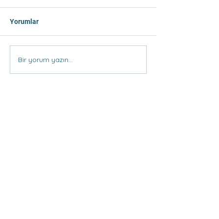
Yorumlar
Tercihte Yapılan Hatalar
Bir yorum yazın...
Meslek ve Bölü
Seçerken Dikkat
Konular