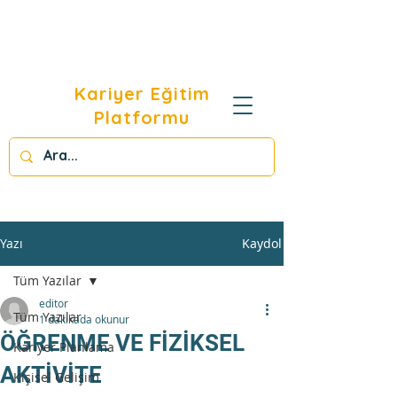
Kariyer Eğitim
Platformu
Yazı
Kaydol
Tüm Yazılar
editor
Tüm Yazılar
1 dakikada okunur
ÖĞRENME VE FİZİKSEL
Kariyer Planlama
AKTİVİTE
Kişisel Gelişim